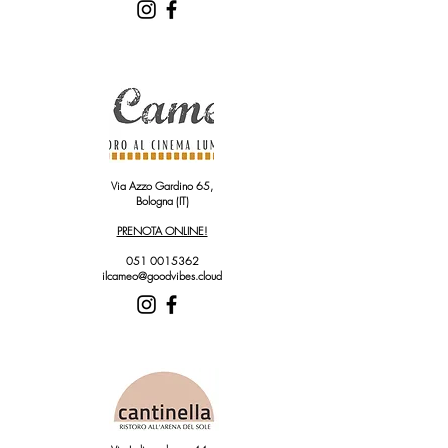
Via Azzo Gardino 65,
Bologna (IT)
PRENOTA ONLINE!
051 0015362
ilcameo@goodvibes.cloud