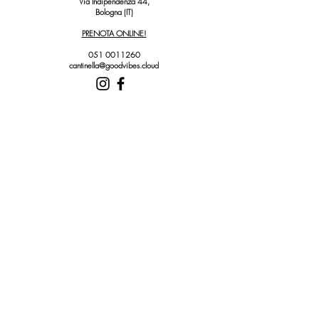
Via Indipendenza 44,
Bologna (IT)
PRENOTA ONLINE!
051 0011260
cantinella@goodvibes.cloud
Organizziamo eventi personalizzati nelle nostre sedi o in
location esterne.
Dagli aperitivi tra amici alle cene aziendali.
Per informazioni e preventivi
info@goodvibes.cloud