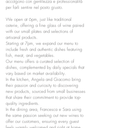
accolgono con gentilezza e professionalità
per farli sentire nel posto giusto.
We open at 6pm, just like traditional
osterie, offering a fine glass of wine paired
with our small plates and selections of
artisanal products.
Starting at 7pm, we expand our menu to
include fresh and authentic dishes featuring
fish, meat, and vegetables.
Our menu offers a curated selection of
dishes, complemented by daily specials that
vary based on market availability.
In the kitchen, Angela and Giacomo bring
their passion and curiosity to discovering
new products, sourced from small businesses
that share their commitment to provide top-
quality ingredients.
In the dining area, Francesca e Sara using
the same passion seeking out new wines to
offer our customers, ensuring every guest
feels warmly welcomed and right at home.