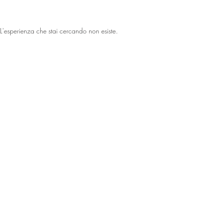
L'esperienza che stai cercando non esiste.